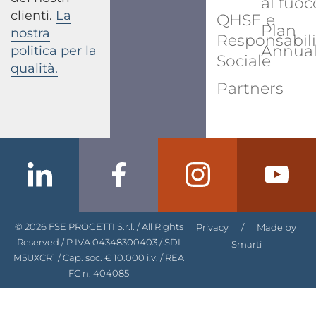
al fuoc
clienti.
La
QHSE e
Plan
nostra
Responsabili
Annua
politica per la
Sociale
qualità.
Partners
© 2026 FSE PROGETTI S.r.l. / All Rights
Privacy
/
Made by
Reserved / P.IVA 04348300403 / SDI
Smarti
M5UXCR1 / Cap. soc. € 10.000 i.v. / REA
FC n. 404085