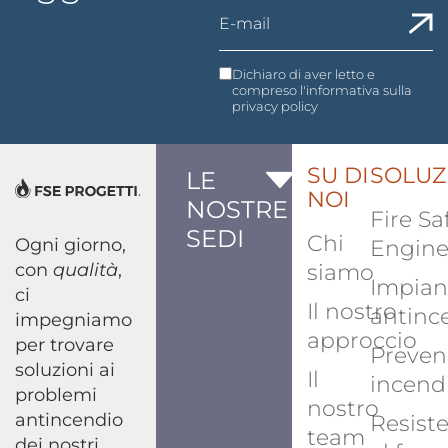
Dichiaro di aver letto e
compreso l'informativa sulla
privacy policy
SU DI
SOLUZ
LE
NOI
NOSTRE
Fire Sa
SEDI
Chi
Ogni giorno,
Engine
con
qualità
,
siamo
Impian
ci
Il nostro
antinc
impegniamo
approccio
per trovare
Preven
soluzioni ai
Il
incend
problemi
nostro
antincendio
Resist
team
dei nostri