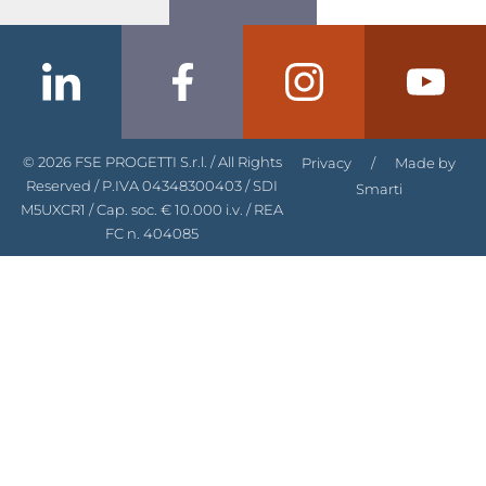
© 2026 FSE PROGETTI S.r.l. / All Rights
Privacy
/
Made by
Reserved / P.IVA 04348300403 / SDI
Smarti
M5UXCR1 / Cap. soc. € 10.000 i.v. / REA
FC n. 404085