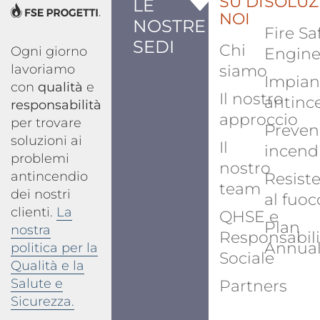
SU DI
SOLUZ
LE
NOI
NOSTRE
Fire Sa
SEDI
Chi
Ogni giorno
Engine
lavoriamo
siamo
Impian
con
qualità
e
Il nostro
antinc
responsabilità
approccio
per trovare
Preven
soluzioni ai
Il
incend
problemi
nostro
antincendio
Resist
team
dei nostri
al fuoc
clienti.
La
QHSE e
Plan
nostra
Responsabili
Annua
politica per la
Sociale
Qualità e la
Salute e
Partners
Sicurezza.