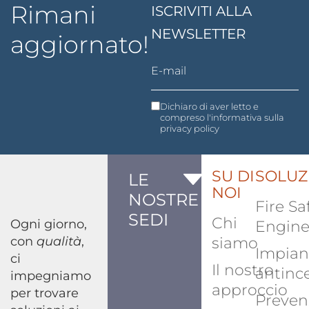
Rimani
ISCRIVITI ALLA
NEWSLETTER
aggiornato!
Dichiaro di aver letto e
compreso l'informativa sulla
privacy policy
SU DI
SOLUZ
LE
NOI
NOSTRE
Fire Sa
SEDI
Chi
Ogni giorno,
Engine
con
qualità
,
siamo
Impian
ci
Il nostro
antinc
impegniamo
approccio
per trovare
Preven