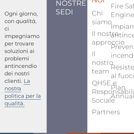
NOI
NOSTRE
Fire Sa
SEDI
Chi
Ogni giorno,
Engine
con
qualità
,
siamo
Impian
ci
Il nostro
antinc
impegniamo
approccio
per trovare
Preven
soluzioni ai
Il
incend
problemi
nostro
antincendio
Resist
team
dei nostri
al fuoc
clienti.
La
QHSE e
Plan
nostra
Responsabili
Annua
politica per la
Sociale
qualità.
Partners