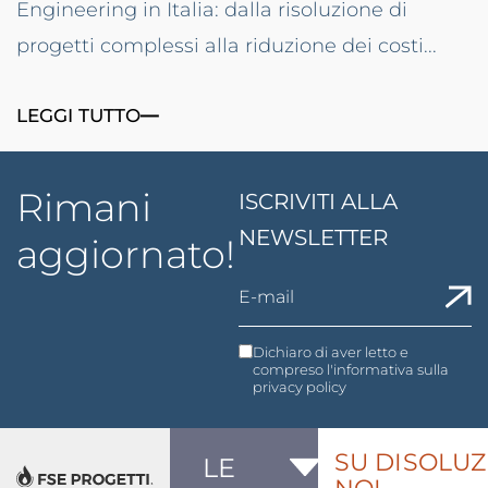
Engineering in Italia: dalla risoluzione di
progetti complessi alla riduzione dei costi...
LEGGI TUTTO
Rimani
ISCRIVITI ALLA
NEWSLETTER
aggiornato!
Dichiaro di aver letto e
compreso l'informativa sulla
privacy policy
SU DI
SOLUZ
LE