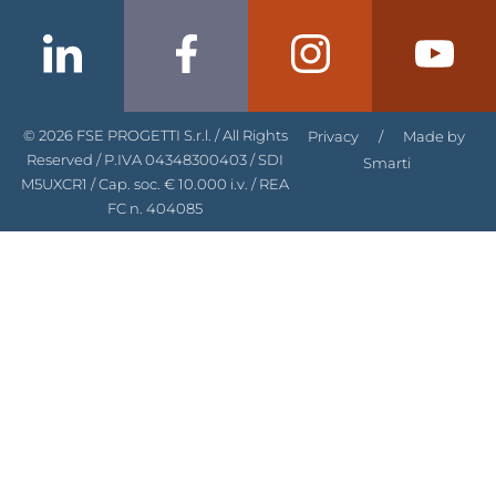
© 2026 FSE PROGETTI S.r.l. / All Rights
Privacy
/
Made by
Reserved / P.IVA 04348300403 / SDI
Smarti
M5UXCR1 / Cap. soc. € 10.000 i.v. / REA
FC n. 404085