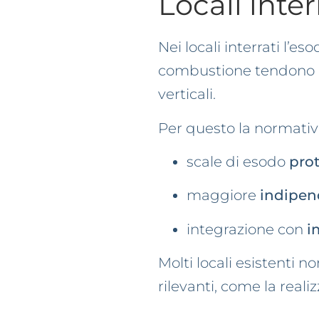
Locali inte
Nei locali interrati l’es
combustione tendono a 
verticali.
Per questo la normativa
scale di esodo
prot
maggiore
indipen
integrazione con
i
Molti locali esistenti n
rilevanti, come la real