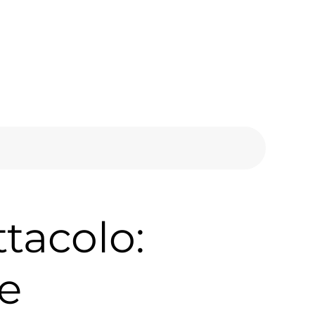
ttacolo:
 e