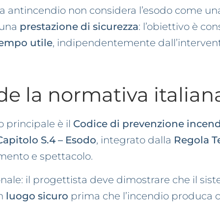
a antincendio non considera l’esodo come una
 una
prestazione di sicurezza
: l’obiettivo è co
empo utile
, indipendentemente dall’intervent
e la normativa italian
 principale è il
Codice di prevenzione incend
Capitolo S.4 – Esodo
, integrato dalla
Regola Te
nimento e spettacolo.
nale: il progettista deve dimostrare che il si
un
luogo sicuro
prima che l’incendio produca c