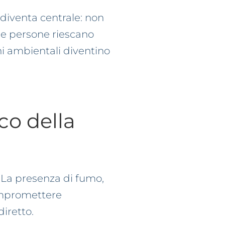
o diventa centrale: non
 le persone riescano
i ambientali diventino
ico della
. La presenza di fumo,
 compromettere
iretto.