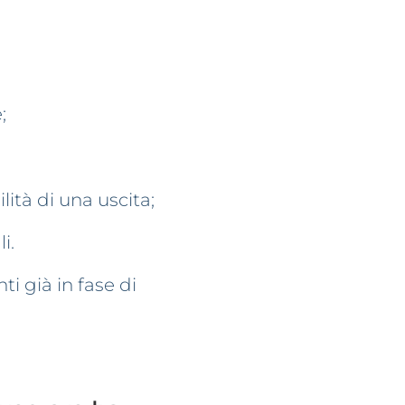
;
lità di una uscita;
i.
i già in fase di