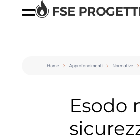
Home
Approfondimenti
Normative
Esodo n
sicurez