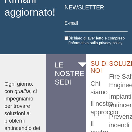
NEWSLETTER
aggiornato!
Dichiaro di aver letto e compreso
l'informativa sulla
privacy policy
SU DI
SOLUZ
LE
NOI
NOSTRE
Fire Saf
SEDI
Chi
Ogni giorno,
Enginee
con
qualità
, ci
siamo
Impianti
impegniamo
Il nostro
antince
per trovare
approccio
soluzioni ai
Prevenz
problemi
Il
incendi
antincendio dei