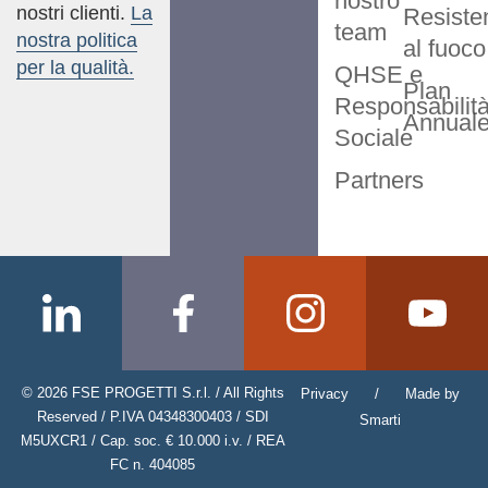
nostro
nostri clienti.
La
Resiste
team
nostra politica
al fuoco
per la qualità.
QHSE e
Plan
Responsabilit
Annual
Sociale
Partners
© 2026 FSE PROGETTI S.r.l. / All Rights
Privacy
/
Made by
Reserved / P.IVA 04348300403 / SDI
Smarti
M5UXCR1 / Cap. soc. € 10.000 i.v. / REA
FC n. 404085