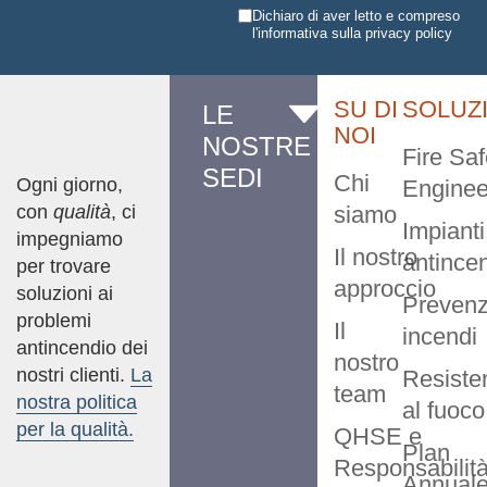
Dichiaro di aver letto e compreso
l'informativa sulla
privacy policy
SU DI
SOLUZ
LE
NOI
NOSTRE
Fire Saf
SEDI
Chi
Ogni giorno,
Enginee
con
qualità
, ci
siamo
Impianti
impegniamo
Il nostro
antince
per trovare
approccio
soluzioni ai
Prevenz
problemi
Il
incendi
antincendio dei
nostro
nostri clienti.
La
Resiste
team
nostra politica
al fuoco
per la qualità.
QHSE e
Plan
Responsabilit
Annual