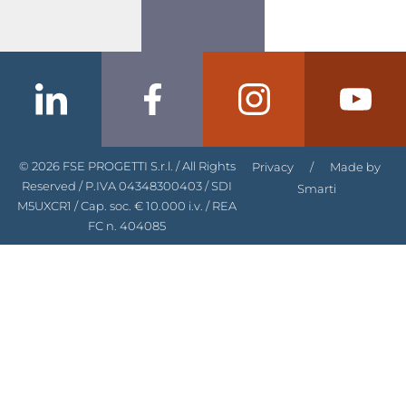
© 2026 FSE PROGETTI S.r.l. / All Rights
Privacy
/
Made by
Reserved / P.IVA 04348300403 / SDI
Smarti
M5UXCR1 / Cap. soc. € 10.000 i.v. / REA
FC n. 404085