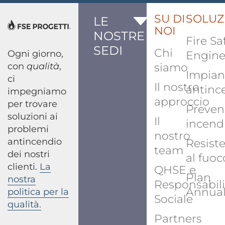
SU DI
SOLUZ
LE
NOI
NOSTRE
Fire Sa
SEDI
Chi
Ogni giorno,
Engine
con
qualità
,
siamo
Impian
ci
Il nostro
antinc
impegniamo
approccio
per trovare
Preven
soluzioni ai
Il
incend
problemi
nostro
antincendio
Resist
team
dei nostri
al fuoc
clienti.
La
QHSE e
Plan
nostra
Responsabili
Annua
politica per la
Sociale
qualità.
Partners