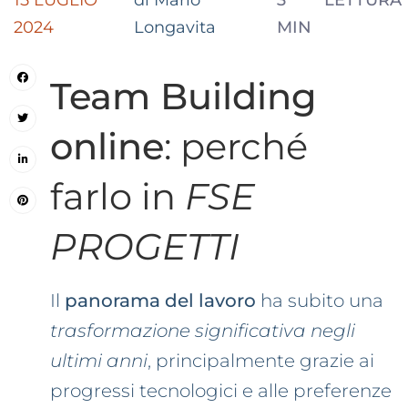
15 LUGLIO
di Mario
3
LETTURA
2024
Longavita
MIN
Team Building
online
: perché
farlo in
FSE
PROGETTI
Il
panorama del lavoro
ha subito una
trasformazione significativa negli
ultimi anni
, principalmente grazie ai
progressi tecnologici e alle preferenze