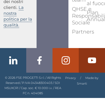
dei nostri
al fuoc
clienti.
La
QHSE e
Plan
nostra
Responsabili
Annua
politica per la
Sociale
qualità.
Partners
© 2026 FSE PROGETTI S.r.l. / All Rights
Privacy
/
Made by
Reserved / P.IVA 04348300403 / SDI
Smarti
M5UXCR1 / Cap. soc. € 10.000 i.v. / REA
FC n. 404085