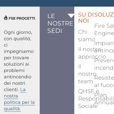
SU DI
SOLUZ
LE
NOI
NOSTRE
Fire Sa
SEDI
Chi
Ogni giorno,
Engine
con
qualità
,
siamo
Impian
ci
Il nostro
antinc
impegniamo
approccio
per trovare
Preven
soluzioni ai
Il
incend
problemi
nostro
antincendio
Resist
team
dei nostri
al fuoc
clienti.
La
QHSE e
Plan
nostra
Responsabili
Annua
politica per la
Sociale
qualità.