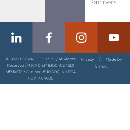
Partners
© 2026 FSE PROGETTI S.r.l. / All Rights
Privacy
/
Made by
Reserved / P.IVA 04348300403 / SDI
Smarti
M5UXCR1 / Cap. soc. € 10.000 i.v. / REA
FC n. 404085