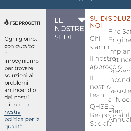
SU DI
SOLUZ
LE
NOI
NOSTRE
Fire Sa
SEDI
Chi
Ogni giorno,
Engine
con
qualità
,
siamo
Impian
ci
Il nostro
antinc
impegniamo
approccio
per trovare
Preven
soluzioni ai
Il
incend
problemi
nostro
antincendio
Resist
team
dei nostri
al fuoc
clienti.
La
QHSE e
Plan
nostra
Responsabili
Annua
politica per la
Sociale
qualità.