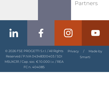
Partners
© 2026 FSE PROGETTI S.r.l. / All Rights
Privacy
/
Made by
Reserved / P.IVA 04348300403 / SDI
Smarti
M5UXCR1 / Cap. soc. € 10.000 i.v. / REA
FC n. 404085