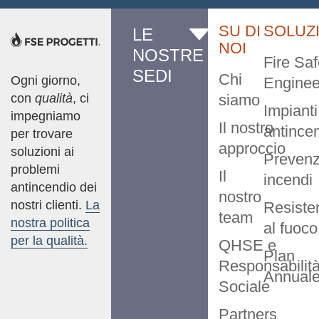
SU DI
SOLUZ
LE
NOI
NOSTRE
Fire Saf
SEDI
Chi
Ogni giorno,
Enginee
con
qualità
, ci
siamo
Impianti
impegniamo
Il nostro
antince
per trovare
approccio
soluzioni ai
Prevenz
problemi
Il
incendi
antincendio dei
nostro
nostri clienti.
La
Resiste
team
nostra politica
al fuoco
per la qualità.
QHSE e
Plan
Responsabilit
Annual
Sociale
Partners