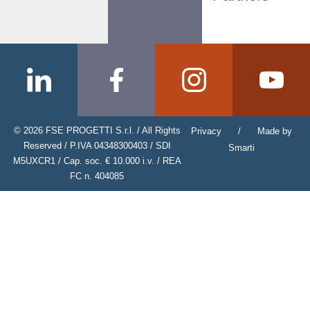
© 2026 FSE PROGETTI S.r.l. / All Rights
Privacy
/
Made by
Reserved / P.IVA 04348300403 / SDI
Smarti
M5UXCR1 / Cap. soc. € 10.000 i.v. / REA
FC n. 404085