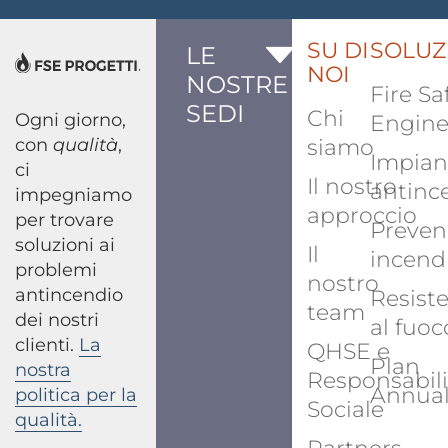
SU DI
SOLUZ
LE
NOI
NOSTRE
Fire Sa
SEDI
Chi
Ogni giorno,
Engine
con
qualità
,
siamo
Impian
ci
Il nostro
antinc
impegniamo
approccio
per trovare
Preven
soluzioni ai
Il
incend
problemi
nostro
antincendio
Resist
team
dei nostri
al fuoc
clienti.
La
QHSE e
Plan
nostra
Responsabili
Annua
politica per la
Sociale
qualità.