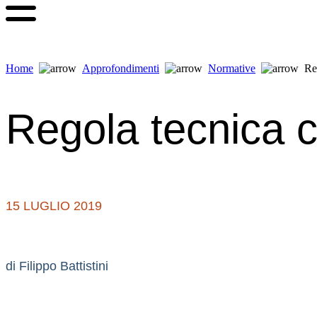
Vai
al
contenuto
Home
Approfondimenti
Normative
Reg
Regola tecnica ca
15 LUGLIO 2019
di Filippo Battistini