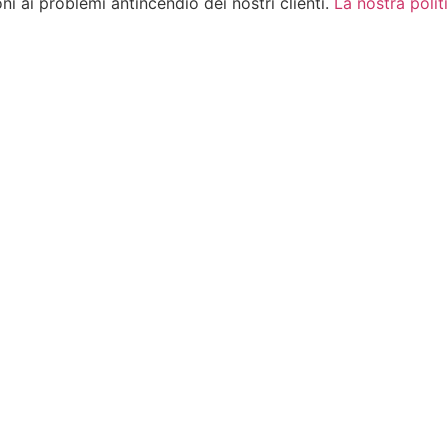
ni ai problemi antincendio dei nostri clienti.
La nostra politi