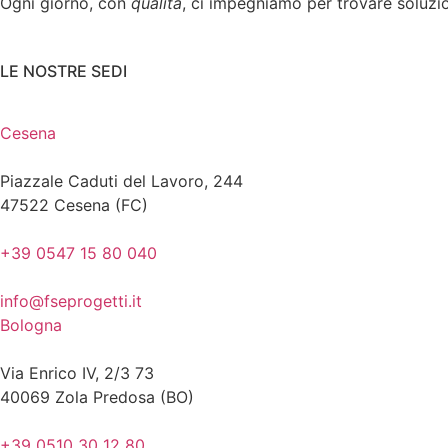
Ogni giorno, con
qualità
, ci impegniamo per trovare soluzio
LE NOSTRE SEDI
Cesena
Piazzale Caduti del Lavoro, 244
47522 Cesena (FC)
+39 0547 15 80 040
info@fseprogetti.it
Bologna
Via Enrico IV, 2/3 73
40069 Zola Predosa (BO)
+39 0510 30 12 80