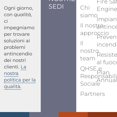
Fire Sa
SEDI
Chi
Ogni giorno,
Engine
con
qualità
,
siamo
Impian
ci
Il nostro
antinc
impegniamo
approccio
per trovare
Preven
soluzioni ai
Il
incend
problemi
nostro
antincendio
Resist
team
dei nostri
al fuoc
clienti.
La
QHSE e
Plan
nostra
Responsabili
Annua
politica per la
Sociale
qualità.
Partners