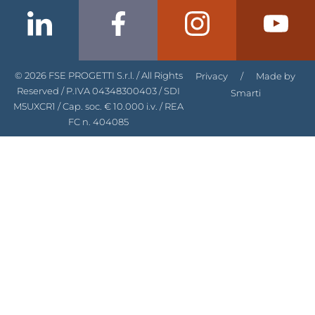
© 2026 FSE PROGETTI S.r.l. / All Rights
Privacy
/
Made by
Reserved / P.IVA 04348300403 / SDI
Smarti
M5UXCR1 / Cap. soc. € 10.000 i.v. / REA
FC n. 404085