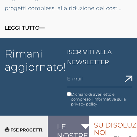
progetti complessi alla riduzione dei costi...
LEGGI TUTTO
Rimani
ISCRIVITI ALLA
NEWSLETTER
aggiornato!
Dichiaro di aver letto e
compreso l'informativa sulla
privacy policy
SU DI
SOLUZ
LE
NOI
NOSTRE