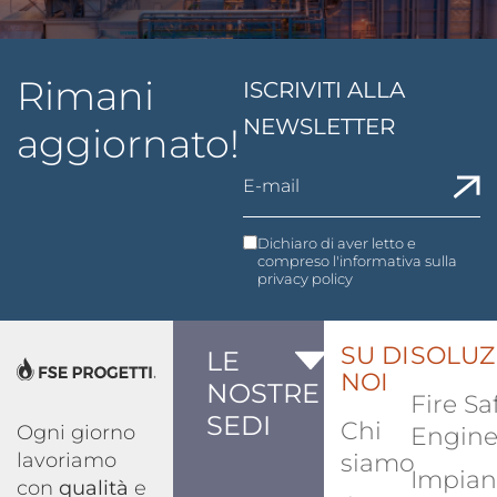
Rimani
ISCRIVITI ALLA
NEWSLETTER
aggiornato!
Dichiaro di aver letto e
compreso l'informativa sulla
privacy policy
SU DI
SOLUZ
LE
NOI
NOSTRE
Fire Sa
SEDI
Chi
Ogni giorno
Engine
lavoriamo
siamo
Impian
con
qualità
e