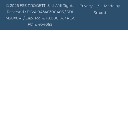
© 2026 FSE PROGETTI S.r.l. / All Rights
Privacy
/
Made by
Reserved / P.IVA 04348300403 / SDI
Smarti
M5UXCR1 / Cap. soc. € 10.000 i.v. / REA
FC n. 404085