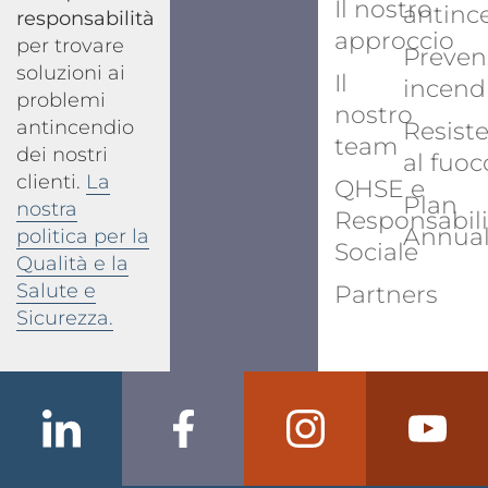
Il nostro
antinc
responsabilità
approccio
per trovare
Preven
soluzioni ai
Il
incend
problemi
nostro
antincendio
Resist
team
dei nostri
al fuoc
clienti.
La
QHSE e
Plan
nostra
Responsabili
Annua
politica per la
Sociale
Qualità e la
Salute e
Partners
Sicurezza.