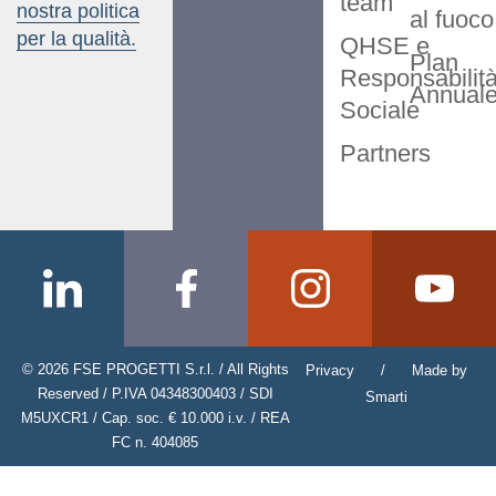
team
nostra politica
al fuoco
per la qualità.
QHSE e
Plan
Responsabilit
Annual
Sociale
Partners
© 2026 FSE PROGETTI S.r.l. / All Rights
Privacy
/
Made by
Reserved / P.IVA 04348300403 / SDI
Smarti
M5UXCR1 / Cap. soc. € 10.000 i.v. / REA
FC n. 404085