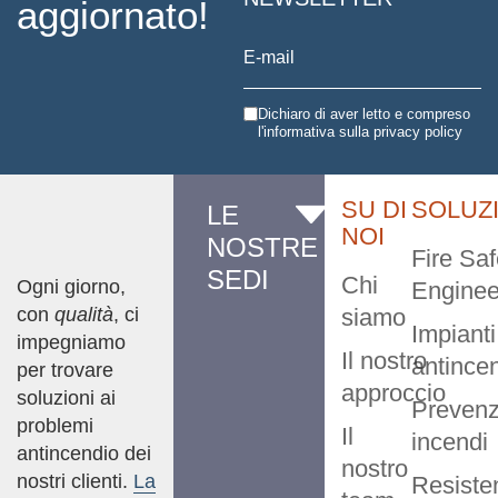
aggiornato!
Dichiaro di aver letto e compreso
l'informativa sulla
privacy policy
SU DI
SOLUZ
LE
NOI
NOSTRE
Fire Saf
SEDI
Chi
Ogni giorno,
Enginee
con
qualità
, ci
siamo
Impianti
impegniamo
Il nostro
antince
per trovare
approccio
soluzioni ai
Prevenz
problemi
Il
incendi
antincendio dei
nostro
nostri clienti.
La
Resiste