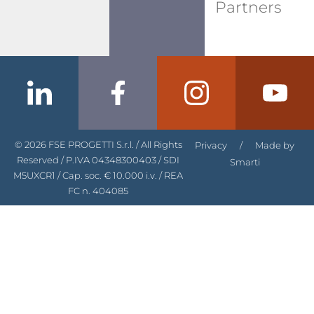
Partners
© 2026 FSE PROGETTI S.r.l. / All Rights
Privacy
/
Made by
Reserved / P.IVA 04348300403 / SDI
Smarti
M5UXCR1 / Cap. soc. € 10.000 i.v. / REA
FC n. 404085