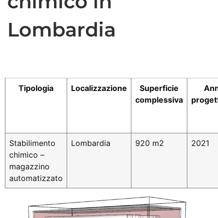
chimico in
Lombardia
Tipologia
Localizzazione
Superficie
Ann
complessiva
proget
Stabilimento
Lombardia
920 m2
2021
chimico –
magazzino
automatizzato