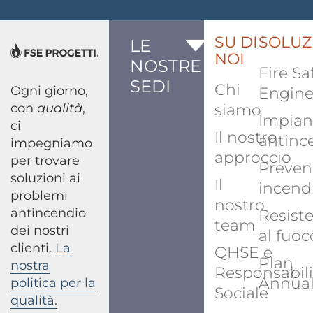
SU DI
SOLUZ
LE
NOI
NOSTRE
Fire Sa
SEDI
Chi
Ogni giorno,
Engine
con
qualità
,
siamo
Impian
ci
Il nostro
antinc
impegniamo
approccio
per trovare
Preven
soluzioni ai
Il
incend
problemi
nostro
antincendio
Resist
team
dei nostri
al fuoc
clienti.
La
QHSE e
Plan
nostra
Responsabili
Annua
politica per la
Sociale
qualità.