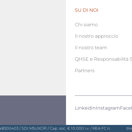
SU DI NOI
Chi siamo
Il nostro approccio
Il nostro team
QHSE e Responsabilità S
Partners
LinkedIn
Instagram
Face
48300403 / SDI M5UXCR1 / Cap. soc. € 10.000 i.v. / REA FC n.
Pr