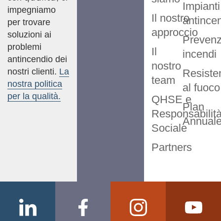
Impianti
impegniamo
Il nostro
antince
per trovare
approccio
soluzioni ai
Prevenz
problemi
Il
incendi
antincendio dei
nostro
nostri clienti.
La
Resiste
team
nostra politica
al fuoco
per la qualità.
QHSE e
Plan
Responsabilit
Annual
Sociale
Partners