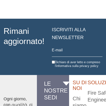
Rimani
ISCRIVITI ALLA
NEWSLETTER
aggiornato!
Dichiaro di aver letto e compreso
l'informativa sulla
privacy policy
SU DI
SOLUZ
LE
NOI
NOSTRE
Fire Saf
SEDI
Chi
Ogni giorno,
Enginee
qualità
con
, ci
siamo