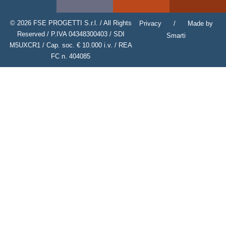
© 2026 FSE PROGETTI S.r.l. / All Rights
Privacy
/
Made by
Reserved / P.IVA 04348300403 / SDI
Smarti
M5UXCR1 / Cap. soc. € 10.000 i.v. / REA
FC n. 404085