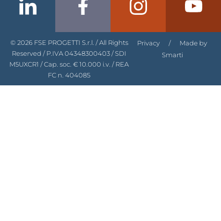
© 2026 FSE PROGETTI S.r.l. / All Rights
Privacy
/
Made by
Reserved / P.IVA 04348300403 / SDI
Smarti
M5UXCR1 / Cap. soc. € 10.000 i.v. / REA
FC n. 404085