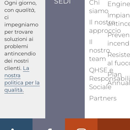
SEDI
Chi
Ogni giorno,
Engine
con
qualità
,
siamo
Impian
ci
Il nostro
antinc
impegniamo
approccio
per trovare
Preven
soluzioni ai
Il
incend
problemi
nostro
antincendio
Resist
team
dei nostri
al fuoc
clienti.
La
QHSE e
Plan
nostra
Responsabili
Annua
politica per la
Sociale
qualità.
Partners